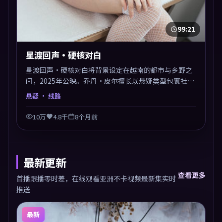
99:21
星渡回声·硬核对白
星渡回声·硬核对白将背景设定在越南的都市与乡野之
间，2025年公映。乔丹·皮尔擅长以悬疑类型包裹社会
议题，节奏张弛有度，留白处耐人寻味。剪辑利落，悬
悬疑
· 线路
念钩子分布均匀，适合一口气看完。
10万
4.8千
8个月前
最新更新
查看更多
首播跟播零时差，在线观看亚洲不卡视频最新集实时
推送
最新