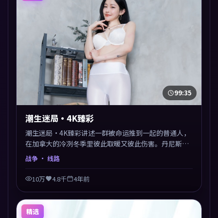
99:35
潮生迷局·4K臻彩
潮生迷局·4K臻彩讲述一群被命运推到一起的普通人，
在加拿大的冷冽冬季里彼此取暖又彼此伤害。丹尼斯·
维伦纽瓦以战争类型外壳探讨信任与背叛，映后讨论度
战争
· 线路
颇高。片尾留白开放解读，关于“选择”的主题余音绕
梁。
10万
4.8千
4年前
精选