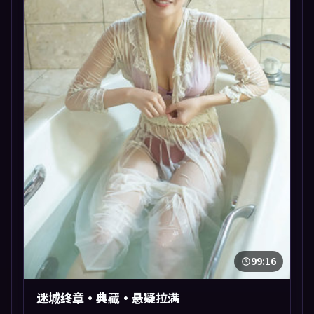
99:16
迷城终章·典藏·悬疑拉满