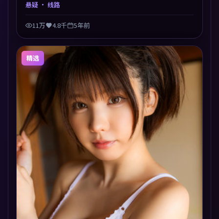
以悬疑类型外壳探讨信任与背叛，映后讨论度颇高。片
悬疑
· 线路
尾留白开放解读，关于“选择”的主题余音绕梁。
11万
4.8千
5年前
精选