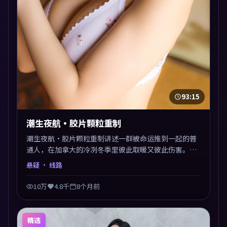
93:15
潮生夜航·胶片颗粒重制
潮生夜航·胶片颗粒重制讲述一群被命运推到一起的普
通人，在加拿大的冷冽冬季里彼此取暖又彼此伤害。曾
国祥以悬疑类型外壳探讨信任与背叛，映后讨论度颇
悬疑
· 线路
高。片尾留白开放解读，关于“选择”的主题余音绕
梁。
10万
4.8千
8个月前
精选