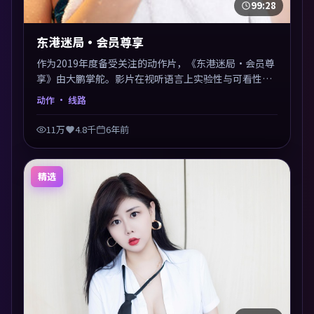
99:28
东港迷局·会员尊享
作为2019年度备受关注的动作片，《东港迷局·会员尊
享》由大鹏掌舵。影片在视听语言上实验性与可看性兼
顾，人物关系错综复杂，后劲十足。美术与服化还原年
动作
· 线路
代质感，细节经得起暂停回看。
11万
4.8千
6年前
精选