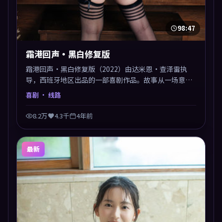
98:47
霜港回声·黑白修复版
霜港回声·黑白修复版（2022）由达米恩·查泽雷执
导，西班牙地区出品的一部喜剧作品。故事从一场意外
切入，人物在道德与生存之间反复摇摆，叙事层层推
喜剧
· 线路
进，情绪克制而有力。主演阵容以生活化表演见长，对
手戏火花四溅。
8.2万
4.3千
4年前
最新