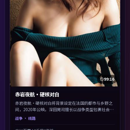
99:16
赤岩夜航·硬核对白
赤岩夜航·硬核对白将背景设定在法国的都市与乡野之
间，2020年公映。深田晃司擅长以战争类型包裹社会议
题，节奏张弛有度，留白处耐人寻味。剪辑利落，悬念
战争
· 线路
钩子分布均匀，适合一口气看完。