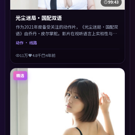
99:43
光尘迷局·国配双语
作为2021年度备受关注的动作片，《光尘迷局·国配双
语》由乔丹·皮尔掌舵。影片在视听语言上实验性与可
看性兼顾，人物关系错综复杂，后劲十足。美术与服化
动作
· 线路
还原年代质感，细节经得起暂停回看。
11万
4.8千
4年前
精选