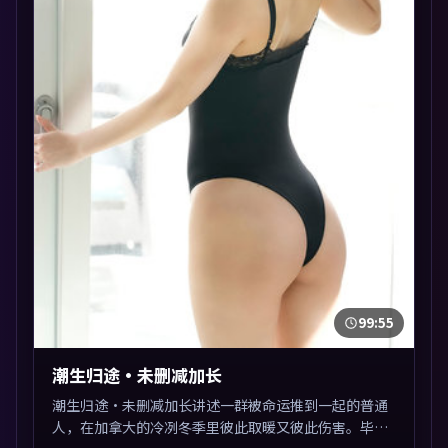
99:55
潮生归途·未删减加长
潮生归途·未删减加长讲述一群被命运推到一起的普通
人，在加拿大的冷冽冬季里彼此取暖又彼此伤害。毕赣