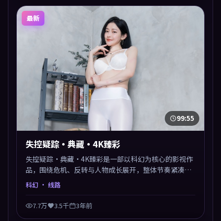
最新
99:55
失控疑踪·典藏·4K臻彩
失控疑踪·典藏·4K臻彩是一部以科幻为核心的影视作
品，围绕危机、反转与人物成长展开，整体节奏紧凑，
值得推荐观看。
科幻
· 线路
7.7万
3.5千
3年前