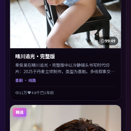
99:49
晴川追光·完整版
奉俊昊在晴川追光·完整版中以冷静镜头书写时代切
片：2025于丹麦立项制作，类型为喜剧。多线叙事交汇
于终局，真相与救赎并行，适合喜欢细读表演的影迷。
喜剧
· 线路
摄影与配乐高度统一，城市夜景与内心戏互为镜像。
11万
4.8千
1年前
精选