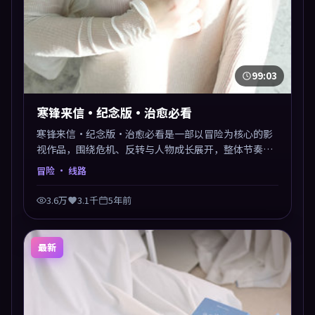
99:03
寒锋来信·纪念版·治愈必看
寒锋来信·纪念版·治愈必看是一部以冒险为核心的影
视作品，围绕危机、反转与人物成长展开，整体节奏紧
凑，值得推荐观看。
冒险
· 线路
3.6万
3.1千
5年前
最新