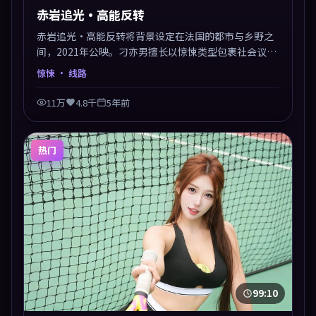
赤岩追光·高能反转
赤岩追光·高能反转将背景设定在法国的都市与乡野之
间，2021年公映。刁亦男擅长以惊悚类型包裹社会议
题，节奏张弛有度，留白处耐人寻味。剪辑利落，悬念
惊悚
· 线路
钩子分布均匀，适合一口气看完。
11万
4.8千
5年前
热门
99:10