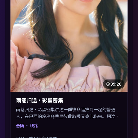
99:20
雨巷归途·彩蛋密集
雨巷归途·彩蛋密集讲述一群被命运推到一起的普通
人，在巴西的冷冽冬季里彼此取暖又彼此伤害。柯汶利
以悬疑类型外壳探讨信任与背叛，映后讨论度颇高。片
悬疑
· 线路
尾留白开放解读，关于“选择”的主题余音绕梁。