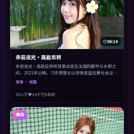
96:16
赤岩追光·高能反转
赤岩追光·高能反转将背景设定在法国的都市与乡野之
间，2021年公映。刁亦男擅长以惊悚类型包裹社会议
题，节奏张弛有度，留白处耐人寻味。剪辑利落，悬念
惊悚
· 线路
钩子分布均匀，适合一口气看完。
11万
4.8千
5年前
精选