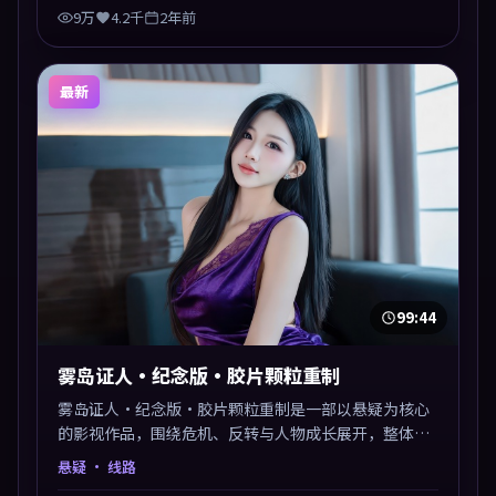
9万
4.2千
2年前
最新
99:44
雾岛证人·纪念版·胶片颗粒重制
雾岛证人·纪念版·胶片颗粒重制是一部以悬疑为核心
的影视作品，围绕危机、反转与人物成长展开，整体节
奏紧凑，值得推荐观看。
悬疑
· 线路