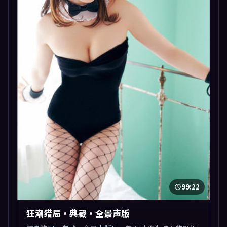
99:22
狂潮猎局·典藏·全景声版