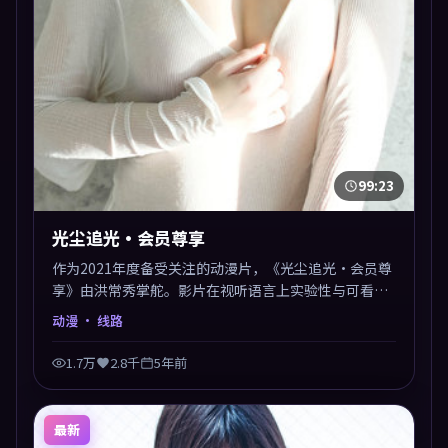
99:23
光尘追光·会员尊享
作为2021年度备受关注的动漫片，《光尘追光·会员尊
享》由洪常秀掌舵。影片在视听语言上实验性与可看性
兼顾，人物关系错综复杂，后劲十足。美术与服化还原
动漫
· 线路
年代质感，细节经得起暂停回看。
1.7万
2.8千
5年前
最新