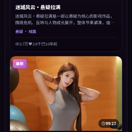
迷城风云·悬疑拉满
迷城风云·悬疑拉满是一部以悬疑为核心的影视作品，
围绕危机、反转与人物成长展开，整体节奏紧凑，值得
推荐观看。
悬疑
· 线路
2.7万
2.6千
10年前
最新
99:27