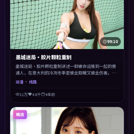
99:10
墨城迷局·胶片颗粒重制
墨城迷局·胶片颗粒重制讲述一群被命运推到一起的普
通人，在意大利的冷冽冬季里彼此取暖又彼此伤害。是
枝裕和以动漫类型外壳探讨信任与背叛，映后讨论度颇
动漫
· 线路
高。片尾留白开放解读，关于“选择”的主题余音绕
梁。
11万
4.8千
4年前
精选