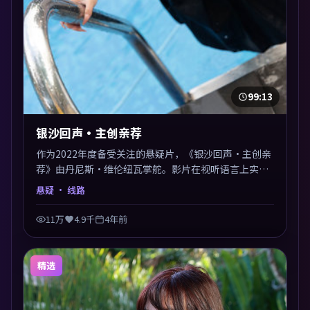
99:13
银沙回声·主创亲荐
作为2022年度备受关注的悬疑片，《银沙回声·主创亲
荐》由丹尼斯·维伦纽瓦掌舵。影片在视听语言上实验
性与可看性兼顾，人物关系错综复杂，后劲十足。美术
悬疑
· 线路
与服化还原年代质感，细节经得起暂停回看。
11万
4.9千
4年前
精选