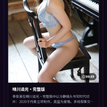
99:49
晴川追光·完整版
奉俊昊在晴川追光·完整版中以冷静镜头书写时代切
片：2020于丹麦立项制作，类型为爱情。多线叙事交汇
于终局，真相与救赎并行，适合喜欢细读表演的影迷。