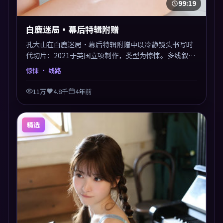
99:19
白鹿迷局·幕后特辑附赠
孔大山在白鹿迷局·幕后特辑附赠中以冷静镜头书写时
代切片：2021于英国立项制作，类型为惊悚。多线叙事
交汇于终局，真相与救赎并行，适合喜欢细读表演的影
惊悚
· 线路
迷。摄影与配乐高度统一，城市夜景与内心戏互为镜
像。
11万
4.8千
4年前
精选