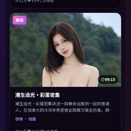
11万
4.9千
5年前
精选
99:15
潮生追光·彩蛋密集
潮生追光·彩蛋密集讲述一群被命运推到一起的普通
人，在加拿大的冷冽冬季里彼此取暖又彼此伤害。顾晓
刚以惊悚类型外壳探讨信任与背叛，映后讨论度颇高。
惊悚
· 线路
片尾留白开放解读，关于“选择”的主题余音绕梁。