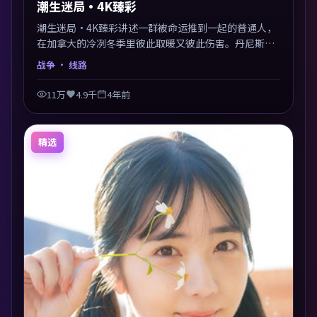
潮生迷局·4K臻彩
潮生迷局·4K臻彩讲述一群被命运推到一起的普通人，
在加拿大的冷冽冬季里彼此取暖又彼此伤害。丹尼斯·
维伦纽瓦以战争类型外壳探讨信任与背叛，映后讨论度
战争
· 线路
颇高。片尾留白开放解读，关于“选择”的主题余音绕
梁。
11万
4.9千
4年前
精选