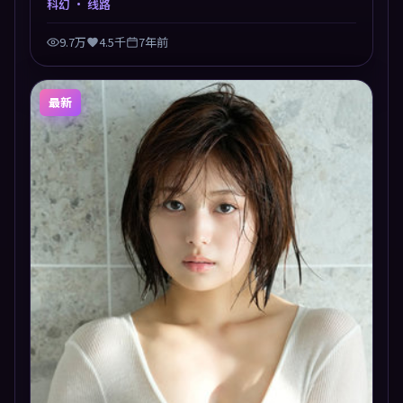
科幻
· 线路
9.7万
4.5千
7年前
最新