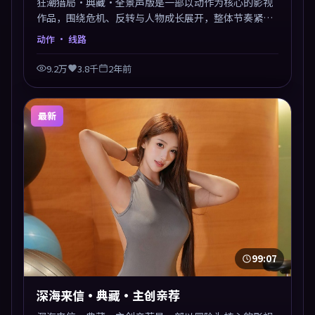
狂潮猎局·典藏·全景声版是一部以动作为核心的影视
作品，围绕危机、反转与人物成长展开，整体节奏紧
凑，值得推荐观看。
动作
· 线路
9.2万
3.8千
2年前
最新
99:07
深海来信·典藏·主创亲荐