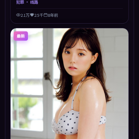
犯罪
· 线路
2.1万
2.5千
8年前
最新