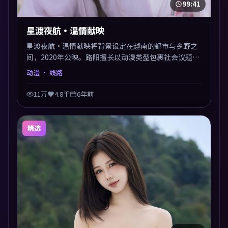
99:41
星渡夜航·温情献映
星渡夜航·温情献映将背景设定在越南的都市与乡野之
间，2020年公映。路阳擅长以动漫类型包裹社会议题，
节奏张弛有度，留白处耐人寻味。剪辑利落，悬念钩子
动漫
· 线路
分布均匀，适合一口气看完。
11万
4.8千
6年前
精选