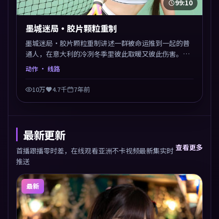
99:10
墨城迷局·胶片颗粒重制
墨城迷局·胶片颗粒重制讲述一群被命运推到一起的普
通人，在意大利的冷冽冬季里彼此取暖又彼此伤害。是
枝裕和以动作类型外壳探讨信任与背叛，映后讨论度颇
动作
· 线路
高。片尾留白开放解读，关于“选择”的主题余音绕
梁。
10万
4.7千
7年前
最新更新
查看更多
首播跟播零时差，在线观看亚洲不卡视频最新集实时
推送
最新