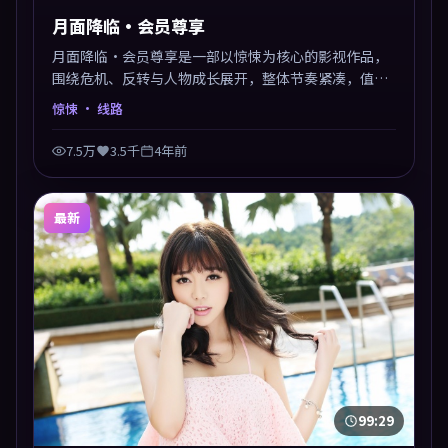
月面降临·会员尊享
月面降临·会员尊享是一部以惊悚为核心的影视作品，
围绕危机、反转与人物成长展开，整体节奏紧凑，值得
推荐观看。
惊悚
· 线路
7.5万
3.5千
4年前
最新
99:29