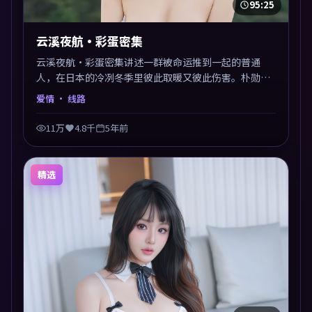
95:25
云溪夜航·彩蛋密集
云溪夜航·彩蛋密集讲述一群被命运推到一起的普通
人，在日本的冷冽冬季里彼此取暖又彼此伤害。朴勋政
以爱情类型外壳探讨信任与背叛，映后讨论度颇高。片
爱情
· 线路
尾留白开放解读，关于“选择”的主题余音绕梁。
11万
4.8千
5年前
精选