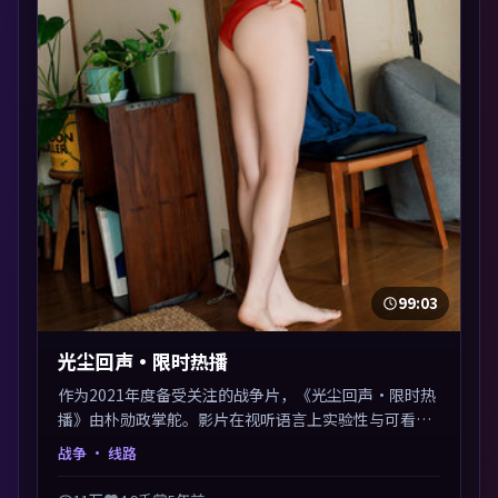
99:03
光尘回声·限时热播
作为2021年度备受关注的战争片，《光尘回声·限时热
播》由朴勋政掌舵。影片在视听语言上实验性与可看性
兼顾，人物关系错综复杂，后劲十足。美术与服化还原
战争
· 线路
年代质感，细节经得起暂停回看。