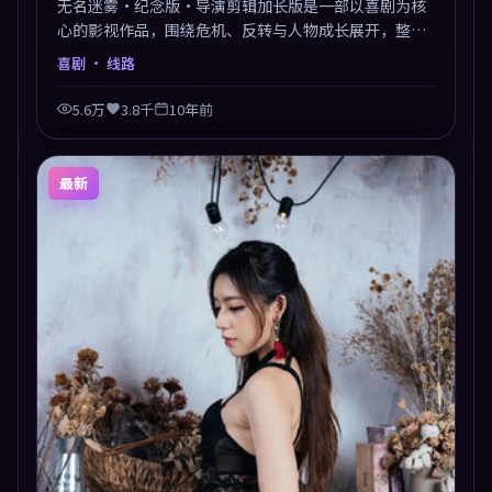
无名迷雾·纪念版·导演剪辑加长版是一部以喜剧为核
心的影视作品，围绕危机、反转与人物成长展开，整体
节奏紧凑，值得推荐观看。
喜剧
· 线路
5.6万
3.8千
10年前
最新