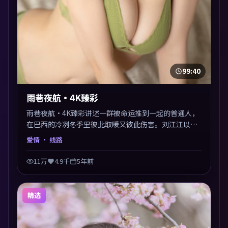
99:40
雨巷夜航·4K臻彩
雨巷夜航·4K臻彩讲述一群被命运推到一起的普通人，
在巴西的冷冽冬季里彼此取暖又彼此伤害。刘江江以爱
情类型外壳探讨信任与背叛，映后讨论度颇高。片尾留
爱情
· 线路
白开放解读，关于“选择”的主题余音绕梁。
11万
4.9千
5年前
精选