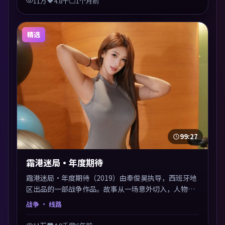
11万
4.8千
1个月前
精选
99:27
霜港迷局·年度期待
霜港迷局·年度期待（2019）由奉俊昊执导，西班牙地
区出品的一部战争作品。故事从一场意外切入，人物在
道德与生存之间反复摇摆，叙事层层推进，情绪克制而
战争
· 线路
有力。主演阵容以生活化表演见长，对手戏火花四溅。