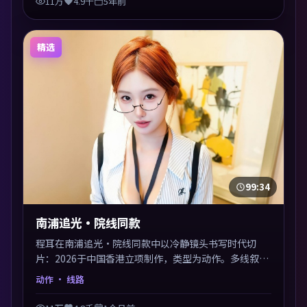
11万
4.9千
5年前
精选
99:34
南浦追光·院线同款
程耳在南浦追光·院线同款中以冷静镜头书写时代切
片：2026于中国香港立项制作，类型为动作。多线叙事
交汇于终局，真相与救赎并行，适合喜欢细读表演的影
动作
· 线路
迷。摄影与配乐高度统一，城市夜景与内心戏互为镜
像。