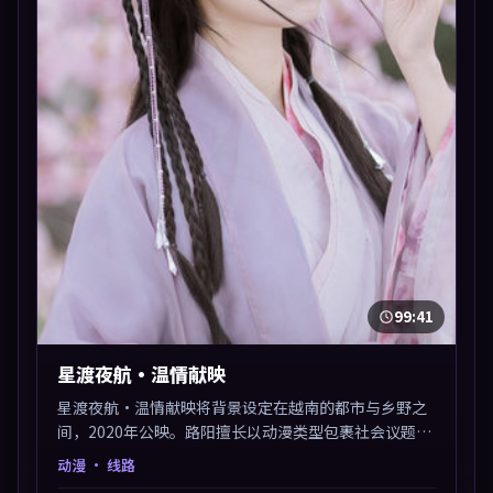
99:41
星渡夜航·温情献映
星渡夜航·温情献映将背景设定在越南的都市与乡野之
间，2020年公映。路阳擅长以动漫类型包裹社会议题，
节奏张弛有度，留白处耐人寻味。剪辑利落，悬念钩子
动漫
· 线路
分布均匀，适合一口气看完。