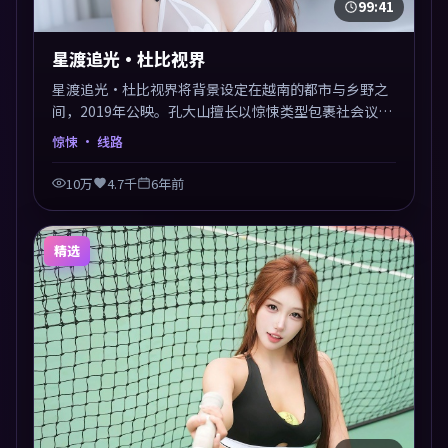
99:41
星渡追光·杜比视界
星渡追光·杜比视界将背景设定在越南的都市与乡野之
间，2019年公映。孔大山擅长以惊悚类型包裹社会议
题，节奏张弛有度，留白处耐人寻味。剪辑利落，悬念
惊悚
· 线路
钩子分布均匀，适合一口气看完。
10万
4.7千
6年前
精选